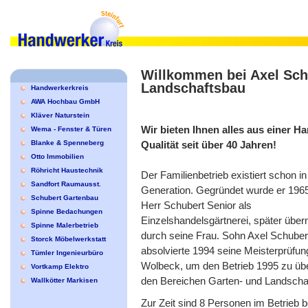
Willkommen bei Axel Sch
Landschaftsbau
Handwerkerkreis
AWA Hochbau GmbH
Kläver Naturstein
Wir bieten Ihnen alles aus einer Ha
Wema - Fenster & Türen
Qualität seit über 40 Jahren!
Blanke & Spenneberg
Otto Immobilien
Röhricht Haustechnik
Der Familienbetrieb existiert schon in
Sandfort Raumausst.
Generation. Gegründet wurde er 196
Schubert Gartenbau
Herr Schubert Senior als
Spinne Bedachungen
Einzelshandelsgärtnerei, später üb
Spinne Malerbetrieb
durch seine Frau. Sohn Axel Schuber
Storck Möbelwerkstatt
absolvierte 1994 seine Meisterprüfu
Tümler Ingenieurbüro
Wolbeck, um den Betrieb 1995 zu über
Vortkamp Elektro
den Bereichen Garten- und Landscha
Wallkötter Markisen
Zur Zeit sind 8 Personen im Betrieb b